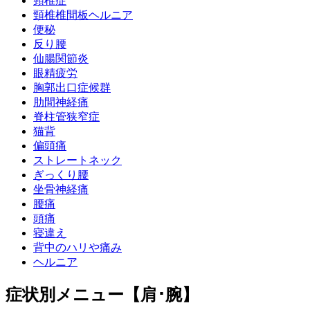
頸椎症
頸椎椎間板ヘルニア
便秘
反り腰
仙腸関節炎
眼精疲労
胸郭出口症候群
肋間神経痛
脊柱管狭窄症
猫背
偏頭痛
ストレートネック
ぎっくり腰
坐骨神経痛
腰痛
頭痛
寝違え
背中のハリや痛み
ヘルニア
症状別メニュー【肩･腕】