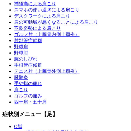
神経痛による肩こり
スマホの使い過ぎによる肩こり
デスクワークによる肩こり
肩の可動域が悪くなることによる肩こり
不良姿勢による肩こり
ゴルフ肘（上腕骨内側上顆炎）
肘部管症候群
野球肩
野球肘
腕のしびれ
手根管症候群
テニス肘（上腕骨外側上顆炎）
腱鞘炎
手や指の痺れ
肩こり
ゴルフの痛み
四十肩・五十肩
症状別メニュー【足】
O脚