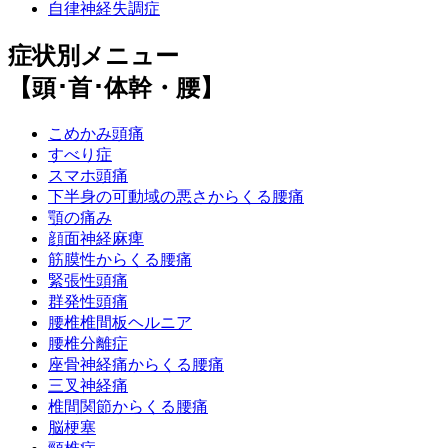
自律神経失調症
症状別メニュー
【頭･首･体幹・腰】
こめかみ頭痛
すべり症
スマホ頭痛
下半身の可動域の悪さからくる腰痛
顎の痛み
顔面神経麻痺
筋膜性からくる腰痛
緊張性頭痛
群発性頭痛
腰椎椎間板ヘルニア
腰椎分離症
座骨神経痛からくる腰痛
三叉神経痛
椎間関節からくる腰痛
脳梗塞