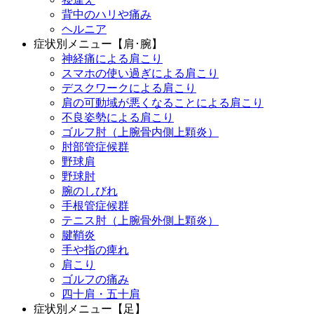
背中のハリや痛み
ヘルニア
症状別メニュー【肩･腕】
神経痛による肩こり
スマホの使い過ぎによる肩こり
デスクワークによる肩こり
肩の可動域が悪くなることによる肩こり
不良姿勢による肩こり
ゴルフ肘（上腕骨内側上顆炎）
肘部管症候群
野球肩
野球肘
腕のしびれ
手根管症候群
テニス肘（上腕骨外側上顆炎）
腱鞘炎
手や指の痺れ
肩こり
ゴルフの痛み
四十肩・五十肩
症状別メニュー【足】