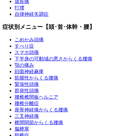
成長痛
打撲
自律神経失調症
症状別メニュー【頭･首･体幹・腰】
こめかみ頭痛
すべり症
スマホ頭痛
下半身の可動域の悪さからくる腰痛
顎の痛み
顔面神経麻痺
筋膜性からくる腰痛
緊張性頭痛
群発性頭痛
腰椎椎間板ヘルニア
腰椎分離症
座骨神経痛からくる腰痛
三叉神経痛
椎間関節からくる腰痛
脳梗塞
頸椎症