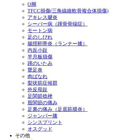
O脚
TFCC損傷(三角線維軟骨複合体損傷)
アキレス腱炎
シーバー病（踵骨骨端症）
モートン病
足のしびれ
腸脛靭帯炎（ランナー膝）
内反小趾
半月板損傷
踵のいたみ
鵞足炎
肉ばなれ
梨状筋症候群
外反母趾
足関節捻挫
股関節の痛み
足裏の痛み（足底筋膜炎）
ジャンパー膝
シンスプリント
オスグッド
その他