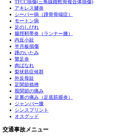
TFCC損傷(三角線維軟骨複合体損傷)
アキレス腱炎
シーバー病（踵骨骨端症）
モートン病
足のしびれ
腸脛靭帯炎（ランナー膝）
内反小趾
半月板損傷
踵のいたみ
鵞足炎
肉ばなれ
梨状筋症候群
外反母趾
足関節捻挫
股関節の痛み
足裏の痛み（足底筋膜炎）
ジャンパー膝
シンスプリント
オスグッド
交通事故メニュー