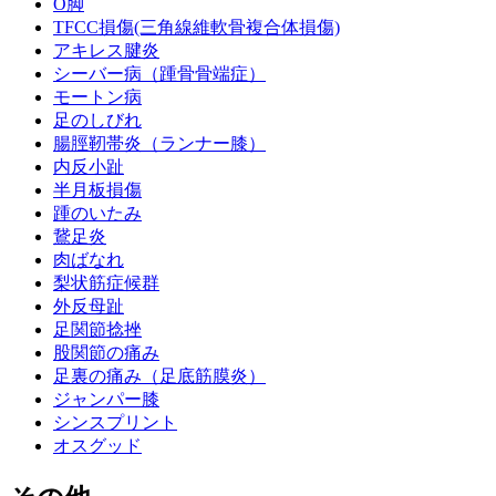
O脚
TFCC損傷(三角線維軟骨複合体損傷)
アキレス腱炎
シーバー病（踵骨骨端症）
モートン病
足のしびれ
腸脛靭帯炎（ランナー膝）
内反小趾
半月板損傷
踵のいたみ
鵞足炎
肉ばなれ
梨状筋症候群
外反母趾
足関節捻挫
股関節の痛み
足裏の痛み（足底筋膜炎）
ジャンパー膝
シンスプリント
オスグッド