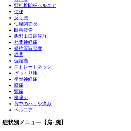
頸椎椎間板ヘルニア
便秘
反り腰
仙腸関節炎
眼精疲労
胸郭出口症候群
肋間神経痛
脊柱管狭窄症
猫背
偏頭痛
ストレートネック
ぎっくり腰
坐骨神経痛
腰痛
頭痛
寝違え
背中のハリや痛み
ヘルニア
症状別メニュー【肩･腕】