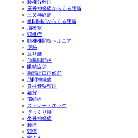
腰椎分離症
座骨神経痛からくる腰痛
三叉神経痛
椎間関節からくる腰痛
脳梗塞
頸椎症
頸椎椎間板ヘルニア
便秘
反り腰
仙腸関節炎
眼精疲労
胸郭出口症候群
肋間神経痛
脊柱管狭窄症
猫背
偏頭痛
ストレートネック
ぎっくり腰
坐骨神経痛
腰痛
頭痛
寝違え