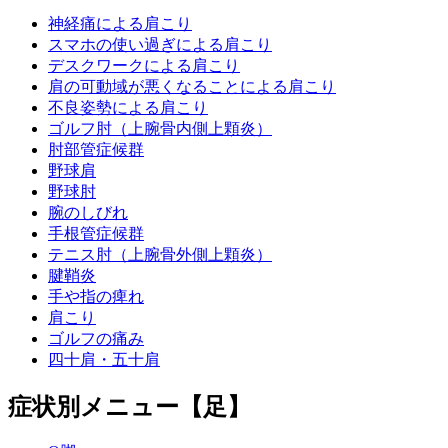
神経痛による肩こり
スマホの使い過ぎによる肩こり
デスクワークによる肩こり
肩の可動域が悪くなることによる肩こり
不良姿勢による肩こり
ゴルフ肘（上腕骨内側上顆炎）
肘部管症候群
野球肩
野球肘
腕のしびれ
手根管症候群
テニス肘（上腕骨外側上顆炎）
腱鞘炎
手や指の痺れ
肩こり
ゴルフの痛み
四十肩・五十肩
症状別メニュー【足】