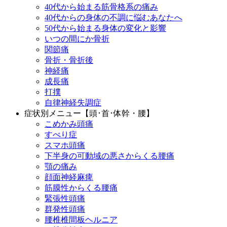
40代から始まる筋骨格系の痛み
40代からの身体の不調に悩むあなたへ
50代から始まる身体の変化と影響
いつの間にか骨折
関節痛
骨折・骨折後
神経痛
成長痛
打撲
自律神経失調症
症状別メニュー【頭･首･体幹・腰】
こめかみ頭痛
すべり症
スマホ頭痛
下半身の可動域の悪さからくる腰痛
顎の痛み
顔面神経麻痺
筋膜性からくる腰痛
緊張性頭痛
群発性頭痛
腰椎椎間板ヘルニア