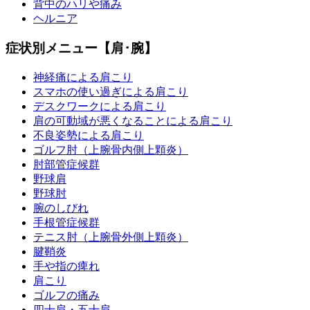
背中のハリや痛み
ヘルニア
症状別メニュー【肩･腕】
神経痛による肩こり
スマホの使い過ぎによる肩こり
デスクワークによる肩こり
肩の可動域が悪くなることによる肩こり
不良姿勢による肩こり
ゴルフ肘（上腕骨内側上顆炎）
肘部管症候群
野球肩
野球肘
腕のしびれ
手根管症候群
テニス肘（上腕骨外側上顆炎）
腱鞘炎
手や指の痺れ
肩こり
ゴルフの痛み
四十肩・五十肩