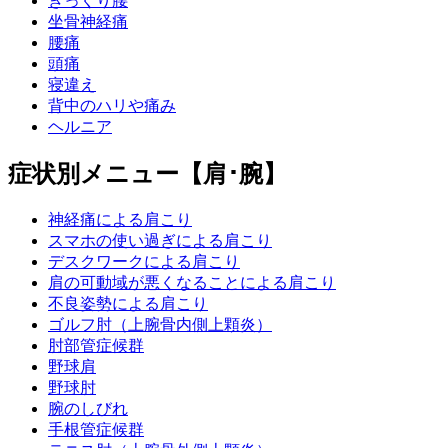
ぎっくり腰
坐骨神経痛
腰痛
頭痛
寝違え
背中のハリや痛み
ヘルニア
症状別メニュー【肩･腕】
神経痛による肩こり
スマホの使い過ぎによる肩こり
デスクワークによる肩こり
肩の可動域が悪くなることによる肩こり
不良姿勢による肩こり
ゴルフ肘（上腕骨内側上顆炎）
肘部管症候群
野球肩
野球肘
腕のしびれ
手根管症候群