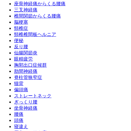
座骨神経痛からくる腰痛
三叉神経痛
椎間関節からくる腰痛
脳梗塞
頸椎症
頸椎椎間板ヘルニア
便秘
反り腰
仙腸関節炎
眼精疲労
胸郭出口症候群
肋間神経痛
脊柱管狭窄症
猫背
偏頭痛
ストレートネック
ぎっくり腰
坐骨神経痛
腰痛
頭痛
寝違え