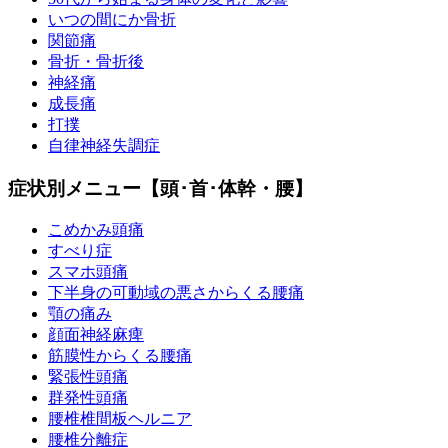
いつの間にか骨折
関節痛
骨折・骨折後
神経痛
成長痛
打撲
自律神経失調症
症状別メニュー【頭･首･体幹・腰】
こめかみ頭痛
すべり症
スマホ頭痛
下半身の可動域の悪さからくる腰痛
顎の痛み
顔面神経麻痺
筋膜性からくる腰痛
緊張性頭痛
群発性頭痛
腰椎椎間板ヘルニア
腰椎分離症