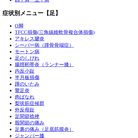
症状別メニュー【足】
O脚
TFCC損傷(三角線維軟骨複合体損傷)
アキレス腱炎
シーバー病（踵骨骨端症）
モートン病
足のしびれ
腸脛靭帯炎（ランナー膝）
内反小趾
半月板損傷
踵のいたみ
鵞足炎
肉ばなれ
梨状筋症候群
外反母趾
足関節捻挫
股関節の痛み
足裏の痛み（足底筋膜炎）
ジャンパー膝