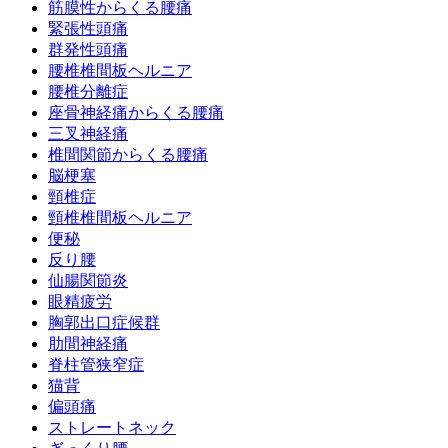
筋膜性からくる腰痛
緊張性頭痛
群発性頭痛
腰椎椎間板ヘルニア
腰椎分離症
座骨神経痛からくる腰痛
三叉神経痛
椎間関節からくる腰痛
脳梗塞
頸椎症
頸椎椎間板ヘルニア
便秘
反り腰
仙腸関節炎
眼精疲労
胸郭出口症候群
肋間神経痛
脊柱管狭窄症
猫背
偏頭痛
ストレートネック