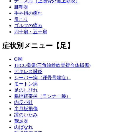
テニス肘（上腕骨外側上顆炎）
腱鞘炎
手や指の痺れ
肩こり
ゴルフの痛み
四十肩・五十肩
症状別メニュー【足】
O脚
TFCC損傷(三角線維軟骨複合体損傷)
アキレス腱炎
シーバー病（踵骨骨端症）
モートン病
足のしびれ
腸脛靭帯炎（ランナー膝）
内反小趾
半月板損傷
踵のいたみ
鵞足炎
肉ばなれ