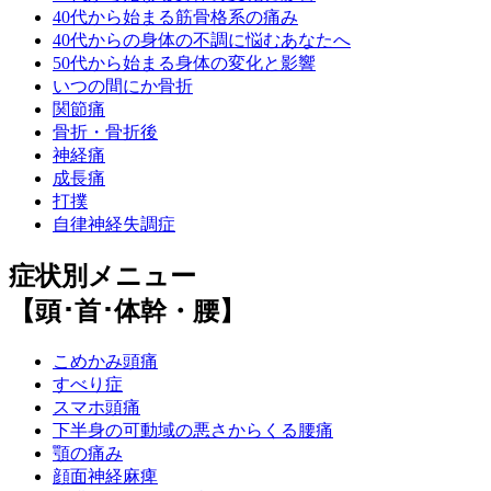
40代から始まる筋骨格系の痛み
40代からの身体の不調に悩むあなたへ
50代から始まる身体の変化と影響
いつの間にか骨折
関節痛
骨折・骨折後
神経痛
成長痛
打撲
自律神経失調症
症状別メニュー
【頭･首･体幹・腰】
こめかみ頭痛
すべり症
スマホ頭痛
下半身の可動域の悪さからくる腰痛
顎の痛み
顔面神経麻痺