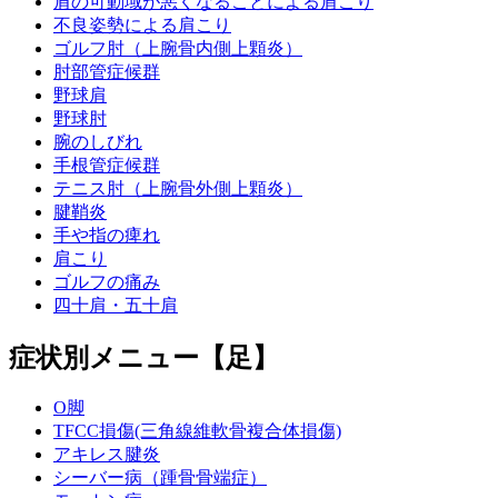
肩の可動域が悪くなることによる肩こり
不良姿勢による肩こり
ゴルフ肘（上腕骨内側上顆炎）
肘部管症候群
野球肩
野球肘
腕のしびれ
手根管症候群
テニス肘（上腕骨外側上顆炎）
腱鞘炎
手や指の痺れ
肩こり
ゴルフの痛み
四十肩・五十肩
症状別メニュー【足】
O脚
TFCC損傷(三角線維軟骨複合体損傷)
アキレス腱炎
シーバー病（踵骨骨端症）