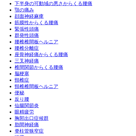
下半身の可動域の悪さからくる腰痛
顎の痛み
顔面神経麻痺
筋膜性からくる腰痛
緊張性頭痛
群発性頭痛
腰椎椎間板ヘルニア
腰椎分離症
座骨神経痛からくる腰痛
三叉神経痛
椎間関節からくる腰痛
脳梗塞
頸椎症
頸椎椎間板ヘルニア
便秘
反り腰
仙腸関節炎
眼精疲労
胸郭出口症候群
肋間神経痛
脊柱管狭窄症