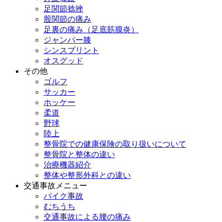
足関節捻挫
股関節の痛み
足裏の痛み（足底筋膜炎）
ジャンパー膝
シンスプリント
オスグッド
その他
ゴルフ
サッカー
ホッケー
柔道
野球
陸上
整骨院での健康保険の取り扱いについて
整骨院と整体の違い
治療機器紹介
整体や整形外科との違い
交通事故メニュー
バイク事故
むちうち
交通事故による腰の痛み