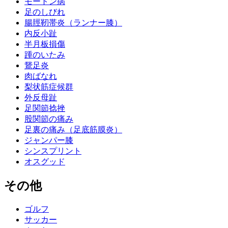
モートン病
足のしびれ
腸脛靭帯炎（ランナー膝）
内反小趾
半月板損傷
踵のいたみ
鵞足炎
肉ばなれ
梨状筋症候群
外反母趾
足関節捻挫
股関節の痛み
足裏の痛み（足底筋膜炎）
ジャンパー膝
シンスプリント
オスグッド
その他
ゴルフ
サッカー