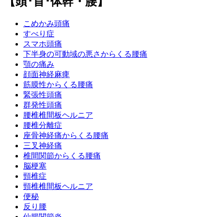
【頭･首･体幹・腰】
こめかみ頭痛
すべり症
スマホ頭痛
下半身の可動域の悪さからくる腰痛
顎の痛み
顔面神経麻痺
筋膜性からくる腰痛
緊張性頭痛
群発性頭痛
腰椎椎間板ヘルニア
腰椎分離症
座骨神経痛からくる腰痛
三叉神経痛
椎間関節からくる腰痛
脳梗塞
頸椎症
頸椎椎間板ヘルニア
便秘
反り腰
仙腸関節炎