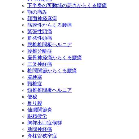
下半身の可動域の悪さからくる腰痛
顎の痛み
顔面神経麻痺
筋膜性からくる腰痛
緊張性頭痛
群発性頭痛
腰椎椎間板ヘルニア
腰椎分離症
座骨神経痛からくる腰痛
三叉神経痛
椎間関節からくる腰痛
脳梗塞
頸椎症
頸椎椎間板ヘルニア
便秘
反り腰
仙腸関節炎
眼精疲労
胸郭出口症候群
肋間神経痛
脊柱管狭窄症