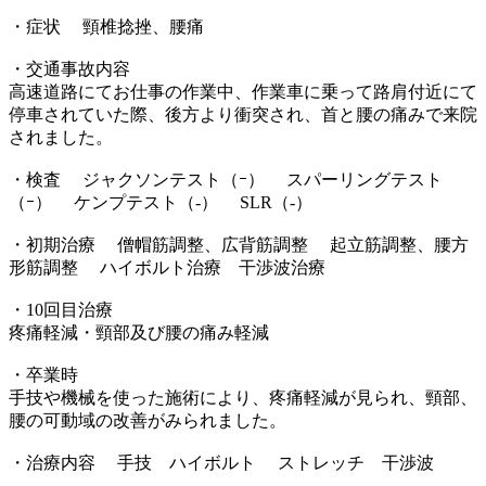
・症状 頸椎捻挫、腰痛
・交通事故内容
高速道路にてお仕事の作業中、作業車に乗って路肩付近にて
停車されていた際、後方より衝突され、首と腰の痛みで来院
されました。
・検査 ジャクソンテスト（ｰ） スパーリングテスト
（ｰ） ケンプテスト（‐） SLR（‐）
・初期治療 僧帽筋調整、広背筋調整 起立筋調整、腰方
形筋調整 ハイボルト治療 干渉波治療
・10回目治療
疼痛軽減・頸部及び腰の痛み軽減
・卒業時
手技や機械を使った施術により、疼痛軽減が見られ、頸部、
腰の可動域の改善がみられました。
・治療内容 手技 ハイボルト ストレッチ 干渉波