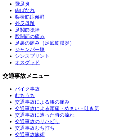
鵞足炎
肉ばなれ
梨状筋症候群
外反母趾
足関節捻挫
股関節の痛み
足裏の痛み（足底筋膜炎）
ジャンパー膝
シンスプリント
オスグッド
交通事故メニュー
バイク事故
むちうち
交通事故による腰の痛み
交通事故による頭痛・めまい・吐き気
交通事故に遭った時の流れ
交通事故のリハビリ
交通事故むち打ち
交通事故施術