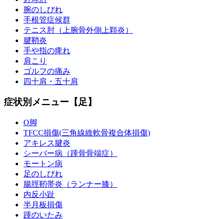
腕のしびれ
手根管症候群
テニス肘（上腕骨外側上顆炎）
腱鞘炎
手や指の痺れ
肩こり
ゴルフの痛み
四十肩・五十肩
症状別メニュー【足】
O脚
TFCC損傷(三角線維軟骨複合体損傷)
アキレス腱炎
シーバー病（踵骨骨端症）
モートン病
足のしびれ
腸脛靭帯炎（ランナー膝）
内反小趾
半月板損傷
踵のいたみ