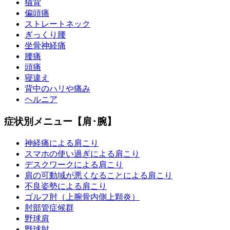
猫背
偏頭痛
ストレートネック
ぎっくり腰
坐骨神経痛
腰痛
頭痛
寝違え
背中のハリや痛み
ヘルニア
症状別メニュー【肩･腕】
神経痛による肩こり
スマホの使い過ぎによる肩こり
デスクワークによる肩こり
肩の可動域が悪くなることによる肩こり
不良姿勢による肩こり
ゴルフ肘（上腕骨内側上顆炎）
肘部管症候群
野球肩
野球肘