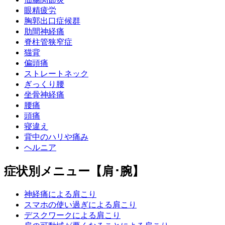
眼精疲労
胸郭出口症候群
肋間神経痛
脊柱管狭窄症
猫背
偏頭痛
ストレートネック
ぎっくり腰
坐骨神経痛
腰痛
頭痛
寝違え
背中のハリや痛み
ヘルニア
症状別メニュー【肩･腕】
神経痛による肩こり
スマホの使い過ぎによる肩こり
デスクワークによる肩こり