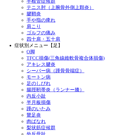
手根管症候群
テニス肘（上腕骨外側上顆炎）
腱鞘炎
手や指の痺れ
肩こり
ゴルフの痛み
四十肩・五十肩
症状別メニュー【足】
O脚
TFCC損傷(三角線維軟骨複合体損傷)
アキレス腱炎
シーバー病（踵骨骨端症）
モートン病
足のしびれ
腸脛靭帯炎（ランナー膝）
内反小趾
半月板損傷
踵のいたみ
鵞足炎
肉ばなれ
梨状筋症候群
外反母趾