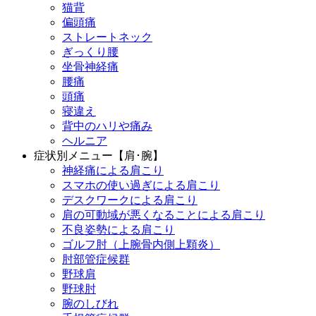
猫背
偏頭痛
ストレートネック
ぎっくり腰
坐骨神経痛
腰痛
頭痛
寝違え
背中のハリや痛み
ヘルニア
症状別メニュー【肩･腕】
神経痛による肩こり
スマホの使い過ぎによる肩こり
デスクワークによる肩こり
肩の可動域が悪くなることによる肩こり
不良姿勢による肩こり
ゴルフ肘（上腕骨内側上顆炎）
肘部管症候群
野球肩
野球肘
腕のしびれ