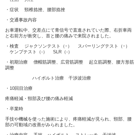
・症状 頸椎捻挫、腰部捻挫
・交通事故内容
お車運転中、交差点にて青信号で直進されていた際、右折車両
と右前方が衝突し、首と腰の痛みで来院されました。
・検査 ジャクソンテスト（ｰ） スパーリングテスト（ｰ）
ケンプテスト（‐） SLR（‐）
・初期治療 僧帽筋調整、広背筋調整 起立筋調整、腰方形筋
調整
ハイボルト治療 干渉波治療
・10回目治療
疼痛軽減・頸部及び腰の痛み軽減
・卒業時
手技や機械を使った施術により、疼痛軽減が見られ、頸部、腰
部の可動域の改善がみられました。
・治療内容 手技 ハイボルト ストレッチ 干渉波