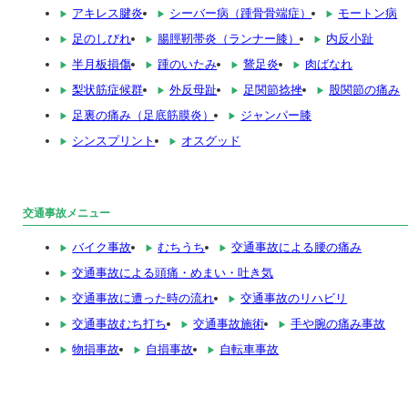
アキレス腱炎
シーバー病（踵骨骨端症）
モートン病
足のしびれ
腸脛靭帯炎（ランナー膝）
内反小趾
半月板損傷
踵のいたみ
鵞足炎
肉ばなれ
梨状筋症候群
外反母趾
足関節捻挫
股関節の痛み
足裏の痛み（足底筋膜炎）
ジャンパー膝
シンスプリント
オスグッド
交通事故メニュー
バイク事故
むちうち
交通事故による腰の痛み
交通事故による頭痛・めまい・吐き気
交通事故に遭った時の流れ
交通事故のリハビリ
交通事故むち打ち
交通事故施術
手や腕の痛み事故
物損事故
自損事故
自転車事故