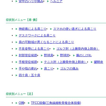
背中のハリや痛み
ヘルニア
症状別メニュー【肩･腕】
神経痛による肩こり
スマホの使い過ぎによる肩こり
デスクワークによる肩こり
肩の可動域が悪くなることによる肩こり
不良姿勢による肩こり
ゴルフ肘（上腕骨内側上顆炎）
肘部管症候群
野球肩
野球肘
腕のしびれ
手根管症候群
テニス肘（上腕骨外側上顆炎）
腱鞘炎
手や指の痺れ
肩こり
ゴルフの痛み
四十肩・五十肩
症状別メニュー【足】
O脚
TFCC損傷(三角線維軟骨複合体損傷)