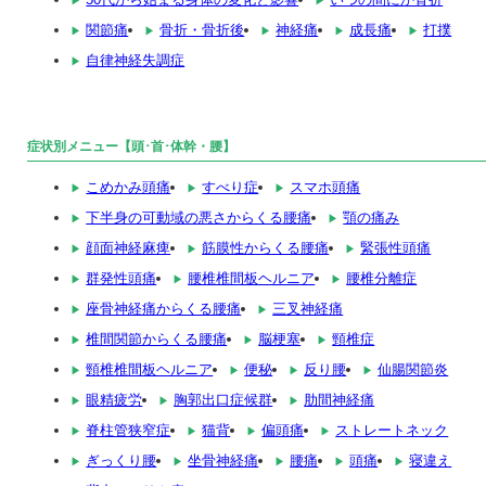
関節痛
骨折・骨折後
神経痛
成長痛
打撲
自律神経失調症
症状別メニュー【頭･首･体幹・腰】
こめかみ頭痛
すべり症
スマホ頭痛
下半身の可動域の悪さからくる腰痛
顎の痛み
顔面神経麻痺
筋膜性からくる腰痛
緊張性頭痛
群発性頭痛
腰椎椎間板ヘルニア
腰椎分離症
座骨神経痛からくる腰痛
三叉神経痛
椎間関節からくる腰痛
脳梗塞
頸椎症
頸椎椎間板ヘルニア
便秘
反り腰
仙腸関節炎
眼精疲労
胸郭出口症候群
肋間神経痛
脊柱管狭窄症
猫背
偏頭痛
ストレートネック
ぎっくり腰
坐骨神経痛
腰痛
頭痛
寝違え