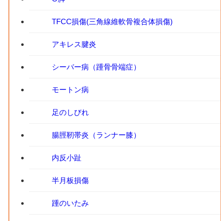
TFCC損傷(三角線維軟骨複合体損傷)
アキレス腱炎
シーバー病（踵骨骨端症）
モートン病
足のしびれ
腸脛靭帯炎（ランナー膝）
内反小趾
半月板損傷
踵のいたみ