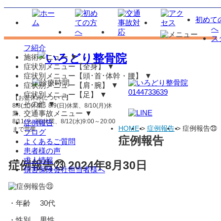
初めて
へ
ス
フ紹介
施術メニュー
▼
症状別メニュー【全身】
▼
症状別メニュー【頭･首･体幹・腰】
▼
症状別メニュー【肩･腕】
▼
症状別メニュー【足】
▼
【お盆休みについて】
その他
▼
8/8(土)休業、8/9(日)休業、8/10(月)休
交通事故メニュー
▼
業、
8/11(火･祝)休業、8/12(水)9:00～20:00
症例報告
HOME
>
症例報告
>
症例報告㉓
まで営業
ブログ
症例報告
よくあるご質問
患者様の声
求人情報
症例報告㉓
2024年8月30日
損害保険会社担当者様へ
・年齢 30代
・性別 男性