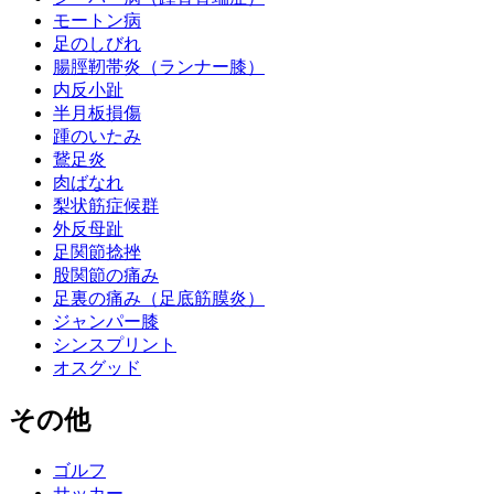
モートン病
足のしびれ
腸脛靭帯炎（ランナー膝）
内反小趾
半月板損傷
踵のいたみ
鵞足炎
肉ばなれ
梨状筋症候群
外反母趾
足関節捻挫
股関節の痛み
足裏の痛み（足底筋膜炎）
ジャンパー膝
シンスプリント
オスグッド
その他
ゴルフ
サッカー