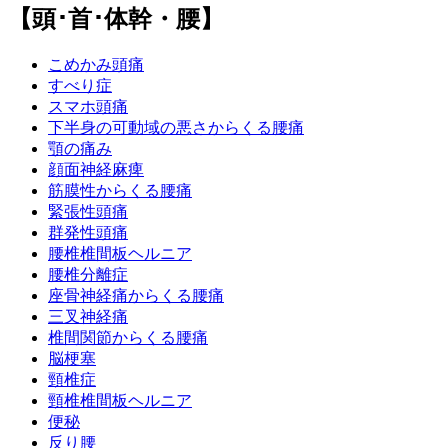
【頭･首･体幹・腰】
こめかみ頭痛
すべり症
スマホ頭痛
下半身の可動域の悪さからくる腰痛
顎の痛み
顔面神経麻痺
筋膜性からくる腰痛
緊張性頭痛
群発性頭痛
腰椎椎間板ヘルニア
腰椎分離症
座骨神経痛からくる腰痛
三叉神経痛
椎間関節からくる腰痛
脳梗塞
頸椎症
頸椎椎間板ヘルニア
便秘
反り腰