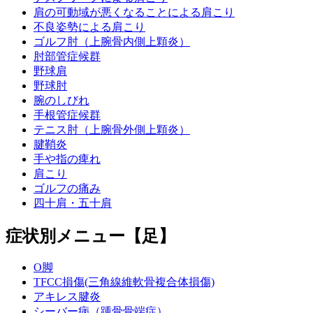
肩の可動域が悪くなることによる肩こり
不良姿勢による肩こり
ゴルフ肘（上腕骨内側上顆炎）
肘部管症候群
野球肩
野球肘
腕のしびれ
手根管症候群
テニス肘（上腕骨外側上顆炎）
腱鞘炎
手や指の痺れ
肩こり
ゴルフの痛み
四十肩・五十肩
症状別メニュー【足】
O脚
TFCC損傷(三角線維軟骨複合体損傷)
アキレス腱炎
シーバー病（踵骨骨端症）