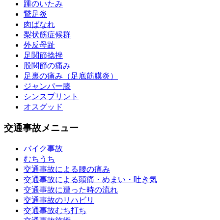
踵のいたみ
鵞足炎
肉ばなれ
梨状筋症候群
外反母趾
足関節捻挫
股関節の痛み
足裏の痛み（足底筋膜炎）
ジャンパー膝
シンスプリント
オスグッド
交通事故メニュー
バイク事故
むちうち
交通事故による腰の痛み
交通事故による頭痛・めまい・吐き気
交通事故に遭った時の流れ
交通事故のリハビリ
交通事故むち打ち