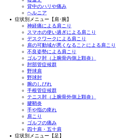
背中のハリや痛み
ヘルニア
症状別メニュー【肩･腕】
神経痛による肩こり
スマホの使い過ぎによる肩こり
デスクワークによる肩こり
肩の可動域が悪くなることによる肩こり
不良姿勢による肩こり
ゴルフ肘（上腕骨内側上顆炎）
肘部管症候群
野球肩
野球肘
腕のしびれ
手根管症候群
テニス肘（上腕骨外側上顆炎）
腱鞘炎
手や指の痺れ
肩こり
ゴルフの痛み
四十肩・五十肩
症状別メニュー【足】