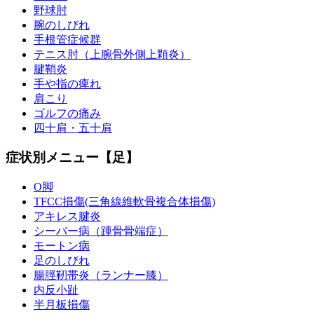
野球肘
腕のしびれ
手根管症候群
テニス肘（上腕骨外側上顆炎）
腱鞘炎
手や指の痺れ
肩こり
ゴルフの痛み
四十肩・五十肩
症状別メニュー【足】
O脚
TFCC損傷(三角線維軟骨複合体損傷)
アキレス腱炎
シーバー病（踵骨骨端症）
モートン病
足のしびれ
腸脛靭帯炎（ランナー膝）
内反小趾
半月板損傷