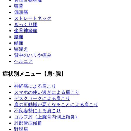
猫背
偏頭痛
ストレートネック
ぎっくり腰
坐骨神経痛
腰痛
頭痛
寝違え
背中のハリや痛み
ヘルニア
症状別メニュー【肩･腕】
神経痛による肩こり
スマホの使い過ぎによる肩こり
デスクワークによる肩こり
肩の可動域が悪くなることによる肩こり
不良姿勢による肩こり
ゴルフ肘（上腕骨内側上顆炎）
肘部管症候群
野球肩