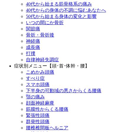
40代から始まる筋骨格系の痛み
40代からの身体の不調に悩むあなたへ
50代から始まる身体の変化と影響
いつの間にか骨折
関節痛
骨折・骨折後
神経痛
成長痛
打撲
自律神経失調症
症状別メニュー【頭･首･体幹・腰】
こめかみ頭痛
すべり症
スマホ頭痛
下半身の可動域の悪さからくる腰痛
顎の痛み
顔面神経麻痺
筋膜性からくる腰痛
緊張性頭痛
群発性頭痛
腰椎椎間板ヘルニア