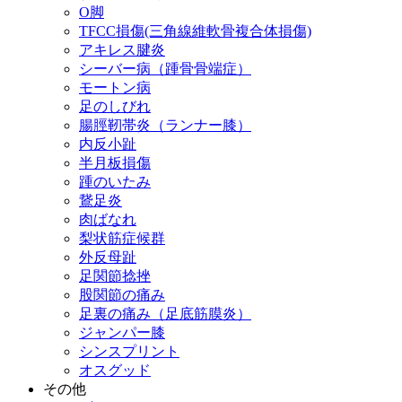
O脚
TFCC損傷(三角線維軟骨複合体損傷)
アキレス腱炎
シーバー病（踵骨骨端症）
モートン病
足のしびれ
腸脛靭帯炎（ランナー膝）
内反小趾
半月板損傷
踵のいたみ
鵞足炎
肉ばなれ
梨状筋症候群
外反母趾
足関節捻挫
股関節の痛み
足裏の痛み（足底筋膜炎）
ジャンパー膝
シンスプリント
オスグッド
その他