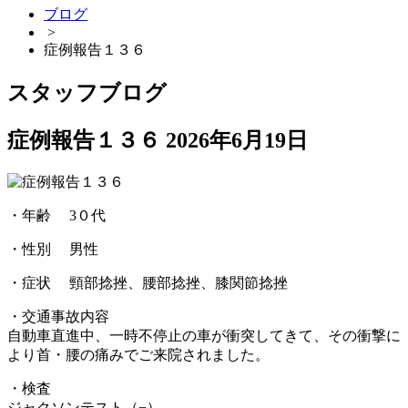
ブログ
>
症例報告１３６
スタッフブログ
症例報告１３６
2026年6月19日
・年齢 3０代
・性別 男性
・症状 頸部捻挫、腰部捻挫、膝関節捻挫
・交通事故内容
自動車直進中、一時不停止の車が衝突してきて、その衝撃に
より首・腰の痛みでご来院されました。
・検査
ジャクソンテスト（−）