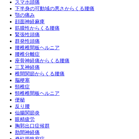
スマホ頭痛
下半身の可動域の悪さからくる腰痛
顎の痛み
顔面神経麻痺
筋膜性からくる腰痛
緊張性頭痛
群発性頭痛
腰椎椎間板ヘルニア
腰椎分離症
座骨神経痛からくる腰痛
三叉神経痛
椎間関節からくる腰痛
脳梗塞
頸椎症
頸椎椎間板ヘルニア
便秘
反り腰
仙腸関節炎
眼精疲労
胸郭出口症候群
肋間神経痛
脊柱管狭窄症