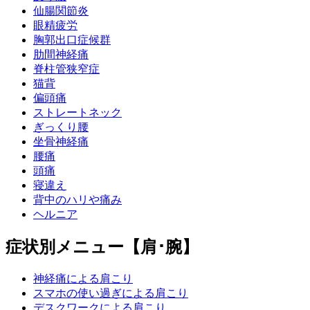
仙腸関節炎
眼精疲労
胸郭出口症候群
肋間神経痛
脊柱管狭窄症
猫背
偏頭痛
ストレートネック
ぎっくり腰
坐骨神経痛
腰痛
頭痛
寝違え
背中のハリや痛み
ヘルニア
症状別メニュー【肩･腕】
神経痛による肩こり
スマホの使い過ぎによる肩こり
デスクワークによる肩こり