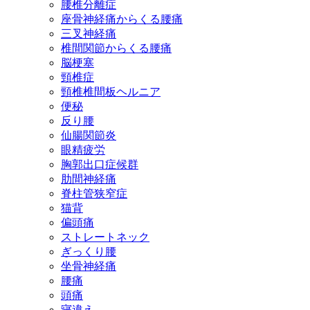
腰椎分離症
座骨神経痛からくる腰痛
三叉神経痛
椎間関節からくる腰痛
脳梗塞
頸椎症
頸椎椎間板ヘルニア
便秘
反り腰
仙腸関節炎
眼精疲労
胸郭出口症候群
肋間神経痛
脊柱管狭窄症
猫背
偏頭痛
ストレートネック
ぎっくり腰
坐骨神経痛
腰痛
頭痛
寝違え