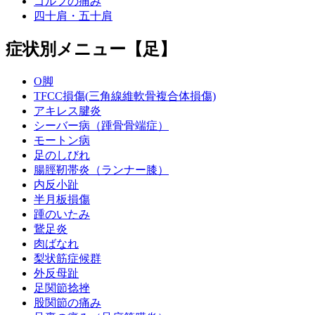
ゴルフの痛み
四十肩・五十肩
症状別メニュー【足】
O脚
TFCC損傷(三角線維軟骨複合体損傷)
アキレス腱炎
シーバー病（踵骨骨端症）
モートン病
足のしびれ
腸脛靭帯炎（ランナー膝）
内反小趾
半月板損傷
踵のいたみ
鵞足炎
肉ばなれ
梨状筋症候群
外反母趾
足関節捻挫
股関節の痛み