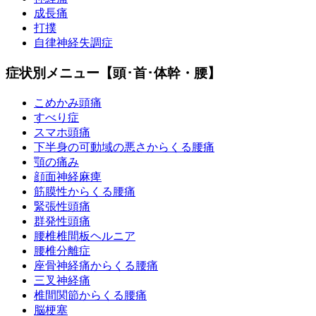
成長痛
打撲
自律神経失調症
症状別メニュー【頭･首･体幹・腰】
こめかみ頭痛
すべり症
スマホ頭痛
下半身の可動域の悪さからくる腰痛
顎の痛み
顔面神経麻痺
筋膜性からくる腰痛
緊張性頭痛
群発性頭痛
腰椎椎間板ヘルニア
腰椎分離症
座骨神経痛からくる腰痛
三叉神経痛
椎間関節からくる腰痛
脳梗塞