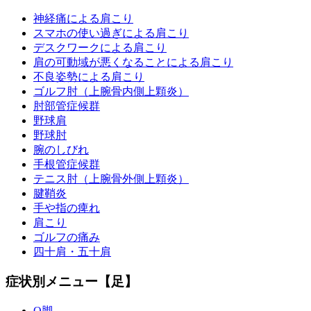
神経痛による肩こり
スマホの使い過ぎによる肩こり
デスクワークによる肩こり
肩の可動域が悪くなることによる肩こり
不良姿勢による肩こり
ゴルフ肘（上腕骨内側上顆炎）
肘部管症候群
野球肩
野球肘
腕のしびれ
手根管症候群
テニス肘（上腕骨外側上顆炎）
腱鞘炎
手や指の痺れ
肩こり
ゴルフの痛み
四十肩・五十肩
症状別メニュー【足】
O脚