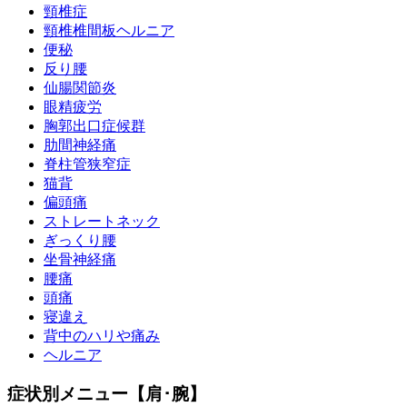
頸椎症
頸椎椎間板ヘルニア
便秘
反り腰
仙腸関節炎
眼精疲労
胸郭出口症候群
肋間神経痛
脊柱管狭窄症
猫背
偏頭痛
ストレートネック
ぎっくり腰
坐骨神経痛
腰痛
頭痛
寝違え
背中のハリや痛み
ヘルニア
症状別メニュー【肩･腕】