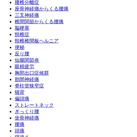
腰椎分離症
座骨神経痛からくる腰痛
三叉神経痛
椎間関節からくる腰痛
脳梗塞
頸椎症
頸椎椎間板ヘルニア
便秘
反り腰
仙腸関節炎
眼精疲労
胸郭出口症候群
肋間神経痛
脊柱管狭窄症
猫背
偏頭痛
ストレートネック
ぎっくり腰
坐骨神経痛
腰痛
頭痛