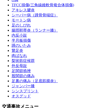
TFCC損傷(三角線維軟骨複合体損傷)
アキレス腱炎
シーバー病（踵骨骨端症）
モートン病
足のしびれ
腸脛靭帯炎（ランナー膝）
内反小趾
半月板損傷
踵のいたみ
鵞足炎
肉ばなれ
梨状筋症候群
外反母趾
足関節捻挫
股関節の痛み
足裏の痛み（足底筋膜炎）
ジャンパー膝
シンスプリント
オスグッド
交通事故メニュー