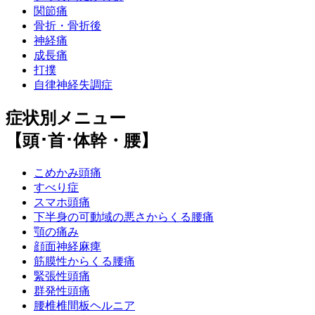
関節痛
骨折・骨折後
神経痛
成長痛
打撲
自律神経失調症
症状別メニュー
【頭･首･体幹・腰】
こめかみ頭痛
すべり症
スマホ頭痛
下半身の可動域の悪さからくる腰痛
顎の痛み
顔面神経麻痺
筋膜性からくる腰痛
緊張性頭痛
群発性頭痛
腰椎椎間板ヘルニア