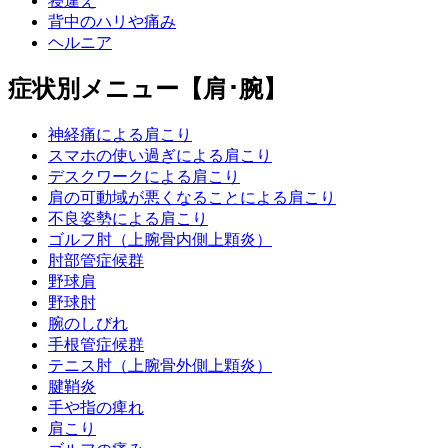
寝違え
背中のハリや痛み
ヘルニア
症状別メニュー【肩･腕】
神経痛による肩こり
スマホの使い過ぎによる肩こり
デスクワークによる肩こり
肩の可動域が悪くなることによる肩こり
不良姿勢による肩こり
ゴルフ肘（上腕骨内側上顆炎）
肘部管症候群
野球肩
野球肘
腕のしびれ
手根管症候群
テニス肘（上腕骨外側上顆炎）
腱鞘炎
手や指の痺れ
肩こり