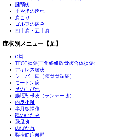
腱鞘炎
手や指の痺れ
肩こり
ゴルフの痛み
四十肩・五十肩
症状別メニュー【足】
O脚
TFCC損傷(三角線維軟骨複合体損傷)
アキレス腱炎
シーバー病（踵骨骨端症）
モートン病
足のしびれ
腸脛靭帯炎（ランナー膝）
内反小趾
半月板損傷
踵のいたみ
鵞足炎
肉ばなれ
梨状筋症候群