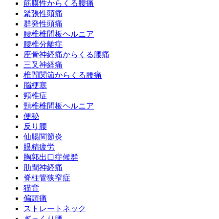
筋膜性からくる腰痛
緊張性頭痛
群発性頭痛
腰椎椎間板ヘルニア
腰椎分離症
座骨神経痛からくる腰痛
三叉神経痛
椎間関節からくる腰痛
脳梗塞
頸椎症
頸椎椎間板ヘルニア
便秘
反り腰
仙腸関節炎
眼精疲労
胸郭出口症候群
肋間神経痛
脊柱管狭窄症
猫背
偏頭痛
ストレートネック
ぎっくり腰