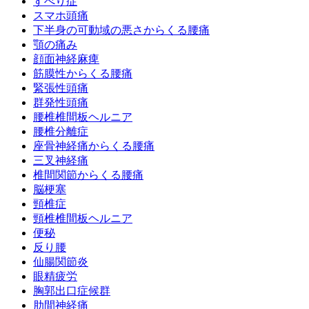
すべり症
スマホ頭痛
下半身の可動域の悪さからくる腰痛
顎の痛み
顔面神経麻痺
筋膜性からくる腰痛
緊張性頭痛
群発性頭痛
腰椎椎間板ヘルニア
腰椎分離症
座骨神経痛からくる腰痛
三叉神経痛
椎間関節からくる腰痛
脳梗塞
頸椎症
頸椎椎間板ヘルニア
便秘
反り腰
仙腸関節炎
眼精疲労
胸郭出口症候群
肋間神経痛