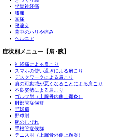
坐骨神経痛
腰痛
頭痛
寝違え
背中のハリや痛み
ヘルニア
症状別メニュー【肩･腕】
神経痛による肩こり
スマホの使い過ぎによる肩こり
デスクワークによる肩こり
肩の可動域が悪くなることによる肩こり
不良姿勢による肩こり
ゴルフ肘（上腕骨内側上顆炎）
肘部管症候群
野球肩
野球肘
腕のしびれ
手根管症候群
テニス肘（上腕骨外側上顆炎）