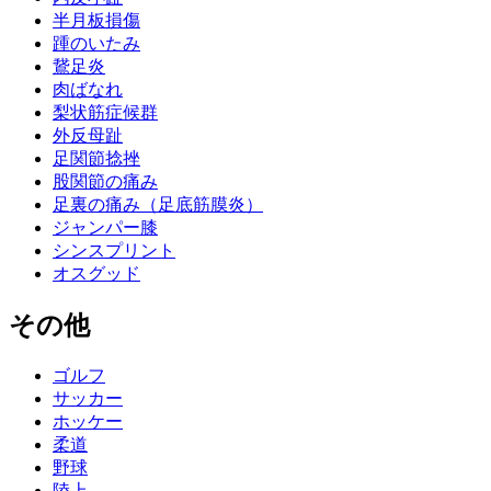
半月板損傷
踵のいたみ
鵞足炎
肉ばなれ
梨状筋症候群
外反母趾
足関節捻挫
股関節の痛み
足裏の痛み（足底筋膜炎）
ジャンパー膝
シンスプリント
オスグッド
その他
ゴルフ
サッカー
ホッケー
柔道
野球
陸上