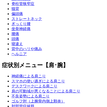
脊柱管狭窄症
猫背
偏頭痛
ストレートネック
ぎっくり腰
坐骨神経痛
腰痛
頭痛
寝違え
背中のハリや痛み
ヘルニア
症状別メニュー【肩･腕】
神経痛による肩こり
スマホの使い過ぎによる肩こり
デスクワークによる肩こり
肩の可動域が悪くなることによる肩こり
不良姿勢による肩こり
ゴルフ肘（上腕骨内側上顆炎）
肘部管症候群