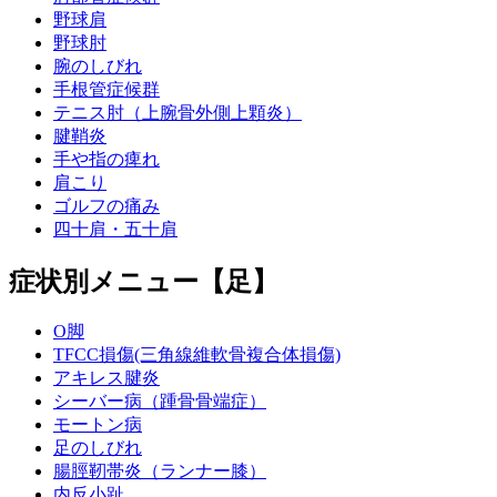
野球肩
野球肘
腕のしびれ
手根管症候群
テニス肘（上腕骨外側上顆炎）
腱鞘炎
手や指の痺れ
肩こり
ゴルフの痛み
四十肩・五十肩
症状別メニュー【足】
O脚
TFCC損傷(三角線維軟骨複合体損傷)
アキレス腱炎
シーバー病（踵骨骨端症）
モートン病
足のしびれ
腸脛靭帯炎（ランナー膝）
内反小趾