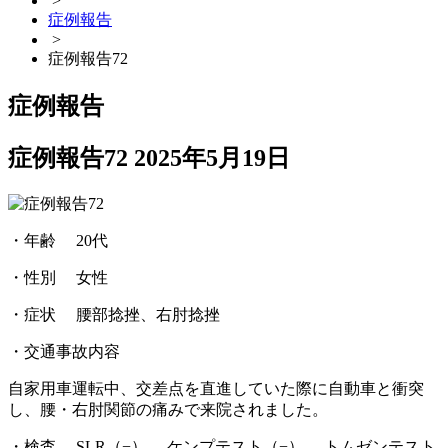
>
症例報告
>
症例報告72
症例報告
症例報告72
2025年5月19日
・年齢 20代
・性別 女性
・症状 腰部捻挫、右肘捻挫
・交通事故内容
自家用車運転中、交差点を直進していた際に自動車と衝突
し、腰・右肘関節の痛みで来院されました。
・検査 SLR（−） ケンプテスト（−） トムゼンテスト