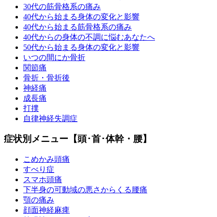
30代の筋骨格系の痛み
40代から始まる身体の変化と影響
40代から始まる筋骨格系の痛み
40代からの身体の不調に悩むあなたへ
50代から始まる身体の変化と影響
いつの間にか骨折
関節痛
骨折・骨折後
神経痛
成長痛
打撲
自律神経失調症
症状別メニュー【頭･首･体幹・腰】
こめかみ頭痛
すべり症
スマホ頭痛
下半身の可動域の悪さからくる腰痛
顎の痛み
顔面神経麻痺