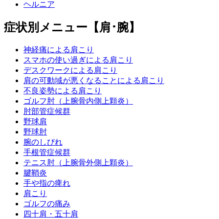
ヘルニア
症状別メニュー【肩･腕】
神経痛による肩こり
スマホの使い過ぎによる肩こり
デスクワークによる肩こり
肩の可動域が悪くなることによる肩こり
不良姿勢による肩こり
ゴルフ肘（上腕骨内側上顆炎）
肘部管症候群
野球肩
野球肘
腕のしびれ
手根管症候群
テニス肘（上腕骨外側上顆炎）
腱鞘炎
手や指の痺れ
肩こり
ゴルフの痛み
四十肩・五十肩