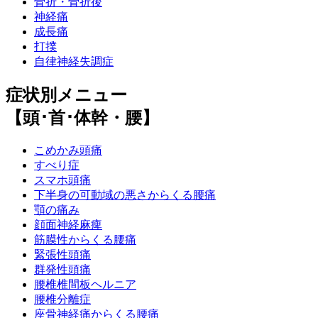
骨折・骨折後
神経痛
成長痛
打撲
自律神経失調症
症状別メニュー
【頭･首･体幹・腰】
こめかみ頭痛
すべり症
スマホ頭痛
下半身の可動域の悪さからくる腰痛
顎の痛み
顔面神経麻痺
筋膜性からくる腰痛
緊張性頭痛
群発性頭痛
腰椎椎間板ヘルニア
腰椎分離症
座骨神経痛からくる腰痛