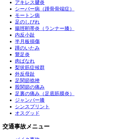
アキレス腱炎
シーバー病（踵骨骨端症）
モートン病
足のしびれ
腸脛靭帯炎（ランナー膝）
内反小趾
半月板損傷
踵のいたみ
鵞足炎
肉ばなれ
梨状筋症候群
外反母趾
足関節捻挫
股関節の痛み
足裏の痛み（足底筋膜炎）
ジャンパー膝
シンスプリント
オスグッド
交通事故メニュー