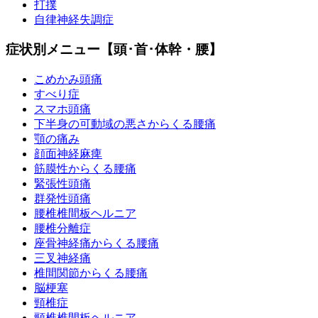
打撲
自律神経失調症
症状別メニュー【頭･首･体幹・腰】
こめかみ頭痛
すべり症
スマホ頭痛
下半身の可動域の悪さからくる腰痛
顎の痛み
顔面神経麻痺
筋膜性からくる腰痛
緊張性頭痛
群発性頭痛
腰椎椎間板ヘルニア
腰椎分離症
座骨神経痛からくる腰痛
三叉神経痛
椎間関節からくる腰痛
脳梗塞
頸椎症
頸椎椎間板ヘルニア