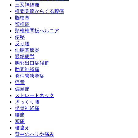
三叉神経痛
椎間関節からくる腰痛
脳梗塞
頸椎症
頸椎椎間板ヘルニア
便秘
反り腰
仙腸関節炎
眼精疲労
胸郭出口症候群
肋間神経痛
脊柱管狭窄症
猫背
偏頭痛
ストレートネック
ぎっくり腰
坐骨神経痛
腰痛
頭痛
寝違え
背中のハリや痛み