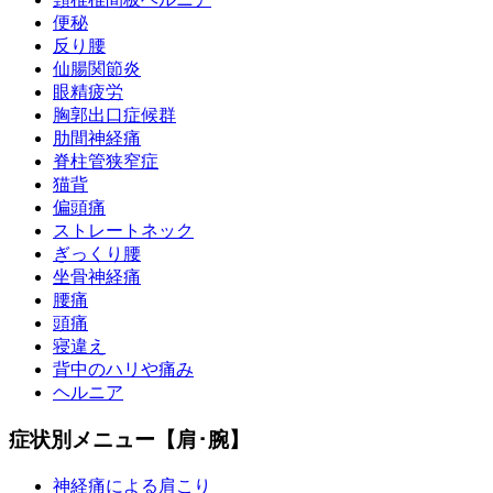
便秘
反り腰
仙腸関節炎
眼精疲労
胸郭出口症候群
肋間神経痛
脊柱管狭窄症
猫背
偏頭痛
ストレートネック
ぎっくり腰
坐骨神経痛
腰痛
頭痛
寝違え
背中のハリや痛み
ヘルニア
症状別メニュー【肩･腕】
神経痛による肩こり