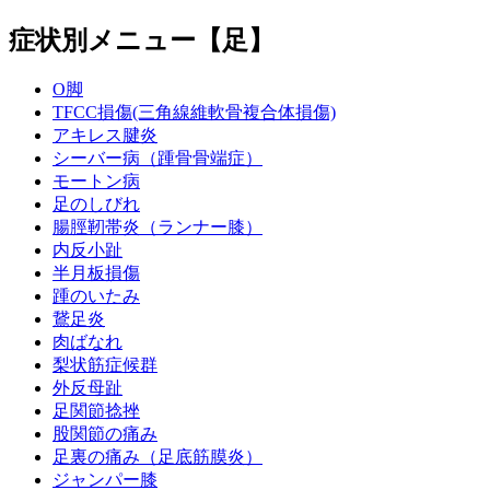
症状別メニュー【足】
O脚
TFCC損傷(三角線維軟骨複合体損傷)
アキレス腱炎
シーバー病（踵骨骨端症）
モートン病
足のしびれ
腸脛靭帯炎（ランナー膝）
内反小趾
半月板損傷
踵のいたみ
鵞足炎
肉ばなれ
梨状筋症候群
外反母趾
足関節捻挫
股関節の痛み
足裏の痛み（足底筋膜炎）
ジャンパー膝