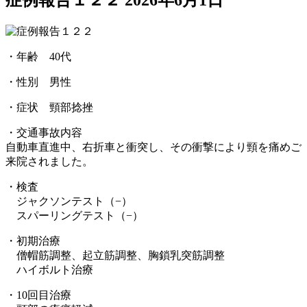
症例報告１２２
2026年6月1日
・年齢 40代
・性別 男性
・症状 頸部捻挫
・交通事故内容
自動車直進中、右折車と衝突し、その衝撃により頸を痛めご
来院されました。
・検査
ジャクソンテスト（−）
スパーリングテスト（−）
・初期治療
僧帽筋調整、起立筋調整、胸鎖乳突筋調整
ハイボルト治療
・10回目治療