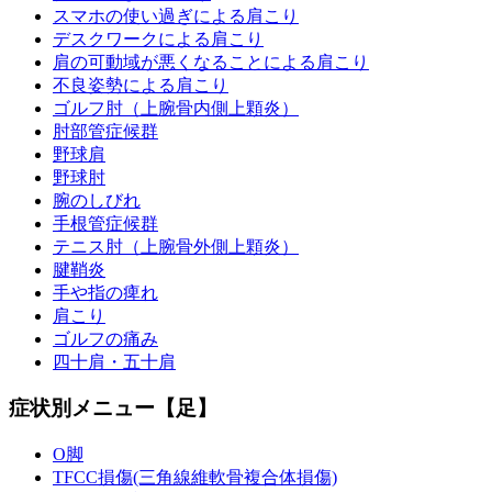
スマホの使い過ぎによる肩こり
デスクワークによる肩こり
肩の可動域が悪くなることによる肩こり
不良姿勢による肩こり
ゴルフ肘（上腕骨内側上顆炎）
肘部管症候群
野球肩
野球肘
腕のしびれ
手根管症候群
テニス肘（上腕骨外側上顆炎）
腱鞘炎
手や指の痺れ
肩こり
ゴルフの痛み
四十肩・五十肩
症状別メニュー【足】
O脚
TFCC損傷(三角線維軟骨複合体損傷)